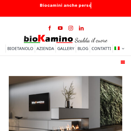
Salta
al
contenuto
BIOETANOLO
AZIENDA
GALLERY
BLOG
CONTATTI
Togg
Navi
HOME
BIOCAMINI
BRUCIATORI
ACCESSORI
FAQ