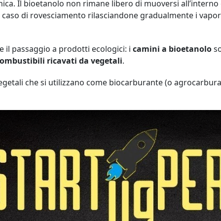
eramica. Il bioetanolo non rimane libero di muoversi all’inter
in caso di rovesciamento rilasciandone gradualmente i vapo
 il passaggio a prodotti ecologici: i
camini a bioetanolo
so
ombustibili
ricavati da
vegetali
.
vegetali che si utilizzano come biocarburante (o agrocarbur