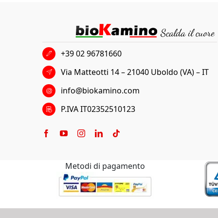
+39 02 96781660
Via Matteotti 14 – 21040 Uboldo (VA) – IT
info@biokamino.com
P.IVA IT02352510123
Metodi di pagamento