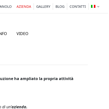
TANOLO
AZIENDA
GALLERY
BLOG
CONTATTI
INFO
VIDEO
BRL
STUFE
uzione ha ampliato la propria attività
 di un’
azienda.
to per camini a legna
Stufa Roma