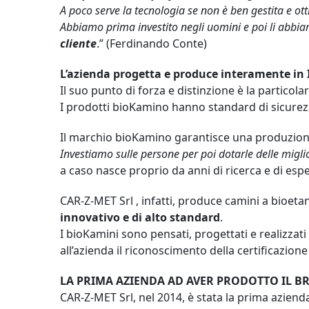
A poco serve la tecnologia se non è ben gestita e ott
BKBF-B / 2 sides
OLYMPUS 
Abbiamo prima investito negli uomini e poi li abbia
BKBF-M / 1 side
OLYMPUS 
cliente
.” (Ferdinando Conte)
BKBF-A / Angle
MANHATT
L’azienda progetta e produce interamente in 
BKBF-C / 3 sides
LOUVRE
Il suo punto di forza e distinzione è la particola
BKBF-T / 3 sides
CRYSTAL-
I prodotti bioKamino hanno standard di sicurezz
BKBF-BVF
DONATEL
Il marchio bioKamino garantisce una produzione
Linea – BK
CANOVA 
Investiamo sulle persone per poi dotarle delle migli
Linea – INCASSO PIANO
a caso nasce proprio da anni di ricerca e di espe
HEXAGO
Linea – BKANOVA
BKJ
CAR-Z-MET Srl , infatti, produce camini a bioeta
innovativo e di alto standard
.
I bioKamini sono pensati, progettati e realizzati
all’azienda il riconoscimento della certificazion
LA PRIMA AZIENDA AD AVER PRODOTTO IL B
CAR-Z-MET Srl, nel 2014, è stata la prima azienda