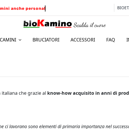
BIOE
CAMINI
BRUCIATORI
ACCESSORI
FAQ
AVIMENTO
PARETE
italiana che grazie al
know-how acquisito in anni di prod
he ci lavorano sono elementi di primaria importanza nel successo
LEONARDO
BRL – Inser