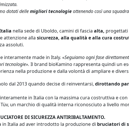
imizzata.
45
MICHELANGELO
mo dotati delle
migliori tecnologie
ottenendo così una squadra 
90
TOWER-A
AN
TOWER-T
Italia
nella sede di Uboldo, camini di fascia
alta,
progettati 
re attenzione alla
sicurezza, alla qualità e alla cura costru
LOUVRE
a assoluti.
LO
 interamente made in Italy. «
Seguiamo ogni fase direttamente
MINUS
ori tecnologie».
Il brand bioKamino rappresenta quindi un es
rienza nella produzione e dalla volontà di ampliare e diversif
nolo dal 2013 quando decise di reinventarsi,
dirottando par
 interamente in Italia con la massima cura costruttiva e con 
e Tüv, un marchio di qualità interna riconosciuto a livello mo
RUCIATORE DI SICUREZZA ANTIRIBALTAMENTO.
 in Italia ad aver introdotto la produzione di
bruciatori di