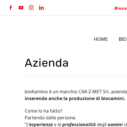
Salta
al
contenuto
HOME
BIO
INCASSO
P
Azienda
bioKamino è un marchio CAR-Z-MET Srl, azienda 
inserendo anche la produzione di biocamini.
Come lo ha fatto?
Partendo dalle persone.
“
L’
esperienza
e la
professionalità
degli
uomini
c
LINEA BKBF
VERTIGO