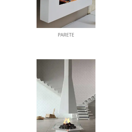
cornice all’atmosfera calda del fuoco.
PARETE
PAVIMENTO
biocamini da
Distintivi e d’effetto, i
catturano l’attenzione grazie al
pavimento
design ricercato declinato sia in chiave
moderna, sia in chiave classica.