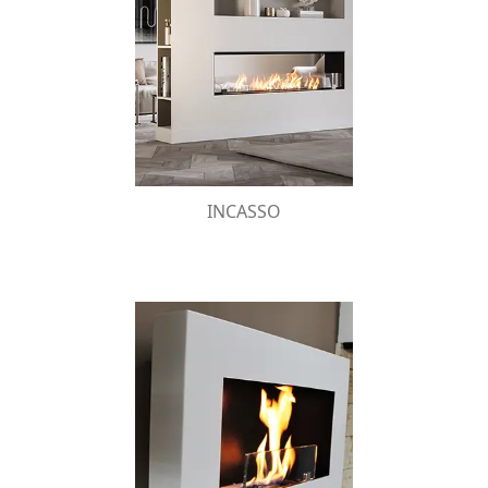
INCASSO
per
soluzioni da incasso
Le migliori
incontrare ogni tipo di esigenza. Dimensioni
personalizzabili.
INCASSO
PARETE
,
biocamini da parete
Una linea moderna di
che fondono l’armonia decorativa di una