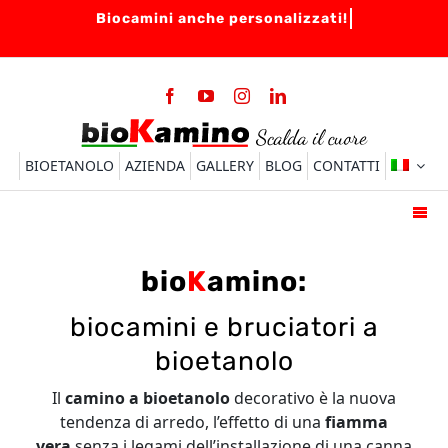
Salta
al
contenuto
BIOETANOLO
AZIENDA
GALLERY
BLOG
CONTATTI
Togg
Navi
HOME
bio
K
amino:
BIOCAMINI
biocamini e bruciatori a
BRUCIATORI
bioetanolo
ACCESSORI
Il
camino a bioetanolo
decorativo è la nuova
FAQ
tendenza di arredo, l’effetto di una
fiamma
vera
senza i legami dell’installazione di una canna