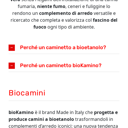
INFO
fumaria,
niente fumo
, ceneri e fuliggine lo
rendono un
complemento di arredo
versatile e
VIDEO
ricercato che completa e valorizza col
fascino del
fuoco
ogni tipo di ambiente.
Perché un caminetto a bioetanolo?
Perché un caminetto bioKamino?
Biocamini
bioKamino
è il brand Made in Italy che
progetta e
produce camini a bioetanolo
trasformandoli in
complementi d’arredo iconici: una nuova tendenza