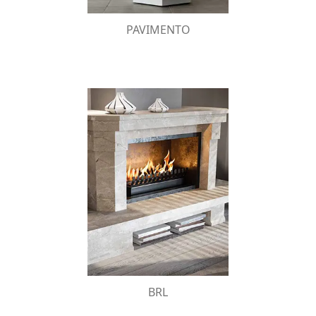
PAVIMENTO
BRL
supporto per bruciatore a
Il
bioKamino è stato realizzato per
bioetanolo
camini tradizionali a
essere inserito nei
.
legna
BRL