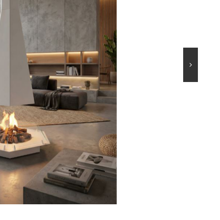
45
MICHELANGELO
90
TOWER-A
AN
TOWER-T
LO
MINUS