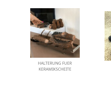
HALTERUNG FUER
Die f
KERAMIKSCHEITE
Halterung aus Edelstahl für
bioKa
Holzscheite aus Keramik.
HALTERUNG FUER
KERAMIKSCHEITE