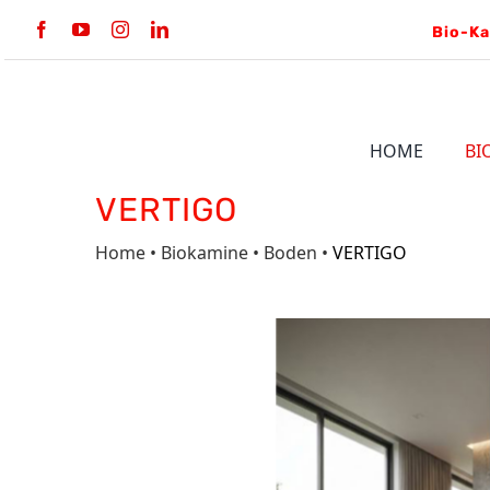
Skip
to
content
HOME
BI
VERTIGO
EINBAU BIO-
BODEN
KAMINE
Home
•
Biokamine
•
Boden
•
VERTIGO
VERTIGO