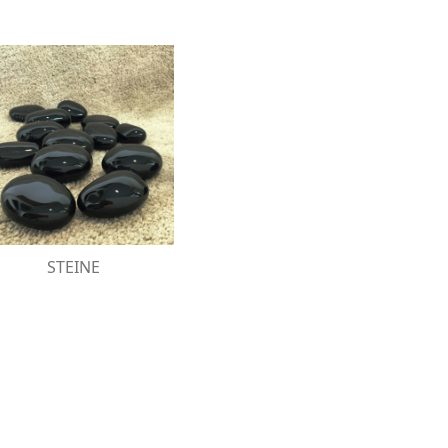
KERAMIKSTEINE
euerfesten Keramiksteine
sind ideal, um Ihren
mino stilvoll und elegant
zu dekorieren.
STEINE