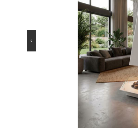
BKBF
OLYMPUS 
BKBF-B / 2 seitig
OLYMPUS 
BKBF-M / 1 seitig
MANHATT
BKBF-A / Angle
LOUVRE
BKBF-C / 3 seitig
DONATEL
BKBF-T / 3 seitig
CANOVA 
BKBF-BVF
HEXAGO
BK
BKJ
BKP
BKANOVA