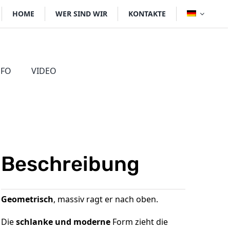
HOME
WER SIND WIR
KONTAKTE
NFO
VIDEO
BRL
ÖFEN
Beschreibung
Geometrisch
, massiv ragt er nach oben.
Die
schlanke und moderne
Form zieht die
r holzbefeuerte Kamine
Heizung Roma