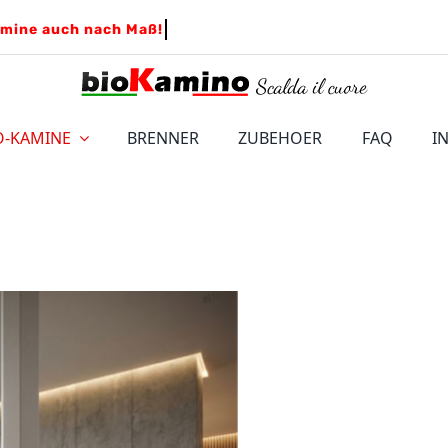
O-KAMINE
BRENNER
ZUBEHOER
FAQ
I
 BIO-KAMINE
WAND BIO-KAMINE
LEONARDO
Einsatz fü