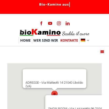
Skip
to
content
HOME
WER SIND WIR
KONTAKTE
Togg
Navi
HOME
BIO-KAMINE
BRENNER
ADRESSE - Via Matteotti 14 21040 Uboldo
(VA)
ZUBEHOER
FAQ
SHOW ROOM - Via Lazzaretto 96 21042