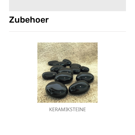
Zubehoer
KERAMIKSTEINE
Die feuerfesten Keramiksteine sind ideal, um
Ihren bioKamino stilvoll und elegant zu
dekorieren..
KERAMIKSTEINE