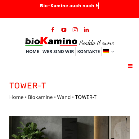
Skip
to
content
HOME
WER SIND WIR
KONTAKTE
Togg
Navi
HOME
TOWER-T
BIO-KAMINE
Home
•
Biokamine
•
Wand
•
TOWER-T
BRENNER
ZUBEHOER
FAQ