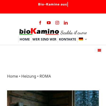
Skip
to
content
HOME
WER SIND WIR
KONTAKTE
Togg
Navi
HOME
BIO-KAMINE
Home
•
Heizung
• ROMA
BRENNER
ZUBEHOER
FAQ