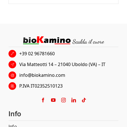
+39 02 96781660
Via Matteotti 14 – 21040 Uboldo (VA) – IT
info@biokamino.com
P.IVA IT02352510123
Info
Info