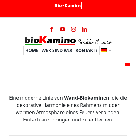
Skip
to
content
HOME
WER SIND WIR
KONTAKTE
Togg
Navi
HOME
BIO-KAMINE
Eine moderne Linie von
Wand-Biokaminen
, die die
BRENNER
dekorative Harmonie eines Rahmens mit der
warmen Atmosphäre eines Feuers verbinden.
ZUBEHOER
Einfach anzubringen und zu entfernen.
FAQ