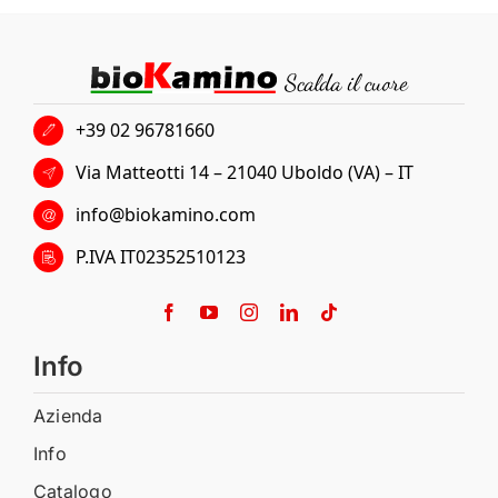
+39 02 96781660
Via Matteotti 14 – 21040 Uboldo (VA) – IT
info@biokamino.com
P.IVA IT02352510123
Info
Azienda
Info
Catalogo