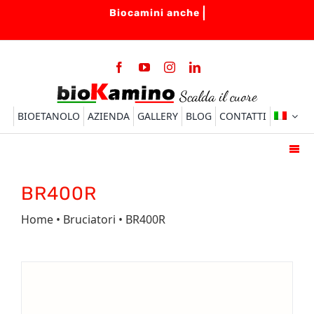
Salta
al
contenuto
BIOETANOLO
AZIENDA
GALLERY
BLOG
CONTATTI
Togg
Navi
HOME
BR400R
BIOCAMINI
Home
•
Bruciatori
• BR400R
BRUCIATORI
ACCESSORI
FAQ