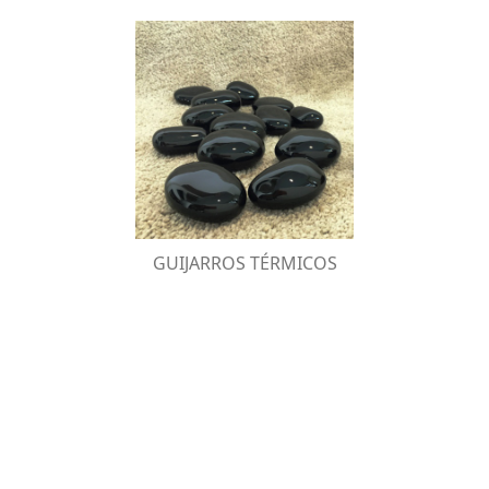
GUIJARROS TÉRMICOS
Los guijarros de cerámica refractaria son
ideales para decorar tu chimenea bioKamino
con estilo y elegancia.
GUIJARROS TÉRMICOS