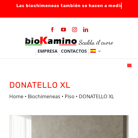
Skip
to
content
EMPRESA
CONTACTOS
Togg
Navi
HOME
DONATELLO XL
BIOCHIMENEAS
Home
•
Biochimeneas
•
Piso
• DONATELLO XL
QUEMADORES
ACCESSORIOS
FAQ