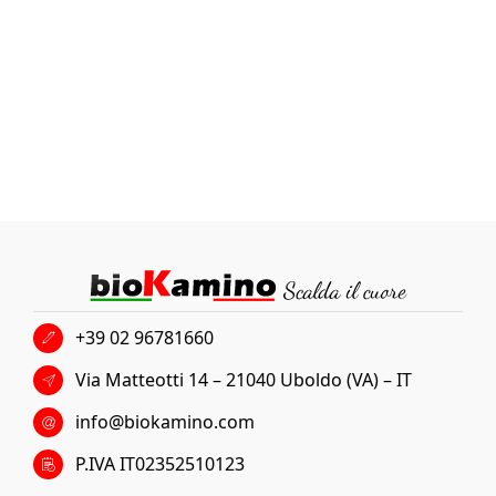
+39 02 96781660
Via Matteotti 14 – 21040 Uboldo (VA) – IT
info@biokamino.com
P.IVA IT02352510123