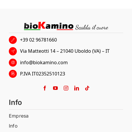
+39 02 96781660
Via Matteotti 14 – 21040 Uboldo (VA) – IT
info@biokamino.com
P.IVA IT02352510123
Info
Empresa
Info