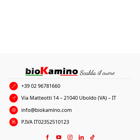
+39 02 96781660
Via Matteotti 14 – 21040 Uboldo (VA) – IT
info@biokamino.com
P.IVA IT02352510123