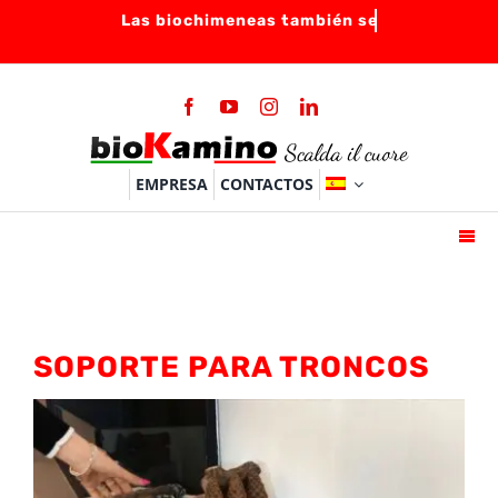
Skip
to
content
EMPRESA
CONTACTOS
Togg
Navi
HOME
BIOCHIMENEAS
SOPORTE PARA TRONCOS
QUEMADORES
ACCESSORIOS
FAQ