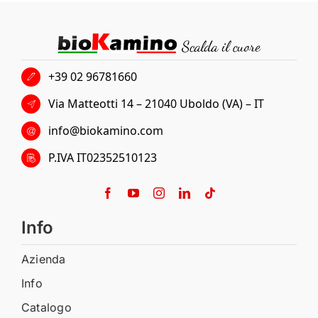
+39 02 96781660
Via Matteotti 14 – 21040 Uboldo (VA) – IT
info@biokamino.com
P.IVA IT02352510123
Info
Azienda
Info
Catalogo