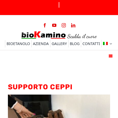
Salta
al
contenuto
BIOETANOLO
AZIENDA
GALLERY
BLOG
CONTATTI
Togg
Navi
HOME
BIOCAMINI
SUPPORTO CEPPI
BRUCIATORI
ACCESSORI
FAQ