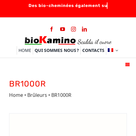
Skip
to
content
HOME
QUI SOMMES NOUS ?
CONTACTS
Togg
Navi
HOME
BR1000R
BIOCHEMINEES
Home
•
Brûleurs
• BR1000R
BRULEURS
ACCESSOIRES
FAQ