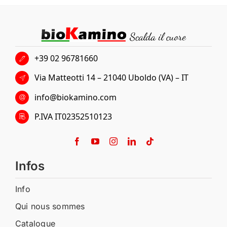
+39 02 96781660
Via Matteotti 14 – 21040 Uboldo (VA) – IT
info@biokamino.com
P.IVA IT02352510123
Infos
Info
Qui nous sommes
Catalogue