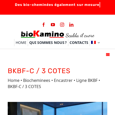
Skip
to
content
HOME
QUI SOMMES NOUS ?
CONTACTS
Togg
Navi
HOME
BKBF-C / 3 COTES
BIOCHEMINEES
Home
•
Biocheminees
•
Encastrer
•
Ligne BKBF
•
BRULEURS
BKBF-C / 3 COTES
ACCESSOIRES
FAQ