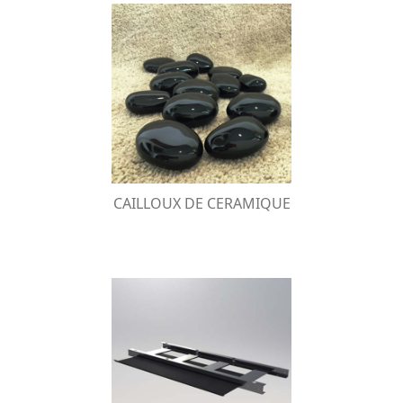
CAILLOUX DE CERAMIQUE
Les cailloux en céramique réfractaire sont
parfaits pour décorer avec style et élégance
votre bio-cheminée.
CAILLOUX DE CERAMIQUE
DEFLECTEUR DE PROTECTION TV
Rétractable, il est conçu et fabriqué pour
protéger votre téléviseur de la chaleur
développée par les bio- cheminées à
encastrer, installées sous le téléviseur.