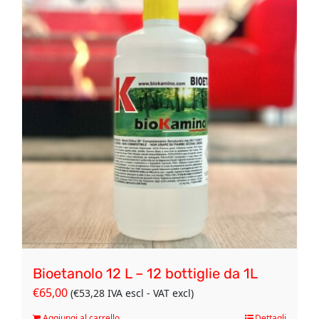
Bioetanolo 12 L – 12 bottiglie da 1L
€
65,00
(
€
53,28
IVA escl - VAT excl)
Aggiungi al carrello
Dettagli