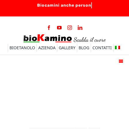
Salta
al
contenuto
BIOETANOLO
AZIENDA
GALLERY
BLOG
CONTATTI
Togg
Navi
HOME
BIOCAMINI
BRUCIATORI
ACCESSORI
FAQ