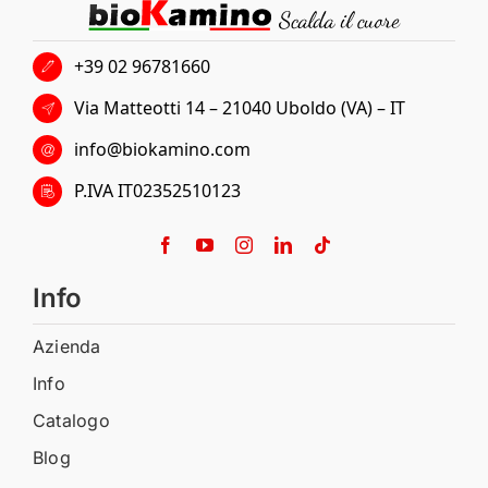
+39 02 96781660
Via Matteotti 14 – 21040 Uboldo (VA) – IT
info@biokamino.com
P.IVA IT02352510123
Info
Azienda
Info
Catalogo
Blog