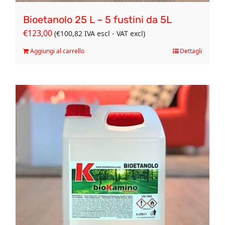
Bioetanolo 25 L – 5 fustini da 5L
€
123,00
(
€
100,82
IVA escl - VAT excl)
Aggiungi al carrello
Dettagli